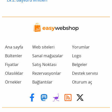
Ek 2: başvuru limitleri
Ana sayfa
Web siteleri
Yorumlar
Bültenler
Sanal mağazalar
Logo
Fiyatlar
Satış Noktası
Belgeler
Olasılıklar
Rezervasyonlar
Destek servisi
Örnekler
Bağlantılar
Oturum aç